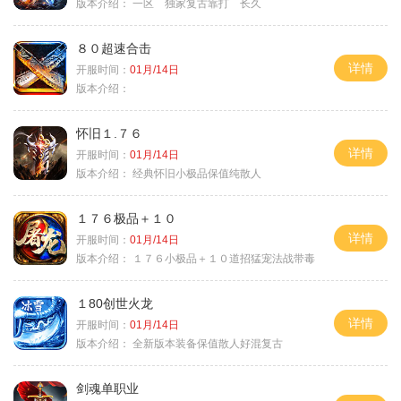
版本介绍：
一区 独家复古靠打 长久
８０超速合击
详情
开服时间：
01月/14日
版本介绍：
怀旧１.７６
详情
开服时间：
01月/14日
版本介绍：
经典怀旧小极品保值纯散人
１７６极品＋１０
详情
开服时间：
01月/14日
版本介绍：
１７６小极品＋１０道招猛宠法战带毒
１80创世火龙
详情
开服时间：
01月/14日
版本介绍：
全新版本装备保值散人好混复古
剑魂单职业