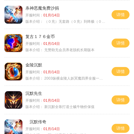
杀神恶魔免费沙捐
详情
开服时间：
01月/14日
版本介绍：
（０充）无套路（０充）到终极（０充）爽
复古１７６金币
详情
开服时间：
01月/14日
版本介绍：
无赞助无会员养老脱机长期版本
金陵沉默
详情
开服时间：
01月/14日
版本介绍：
2003纵横金陵人妖冥魔四界全服一切靠
沉默先生
详情
开服时间：
01月/14日
版本介绍：
新沉默全靠打道士贼牛物价保值
沉默传奇
详情
开服时间：
01月/14日