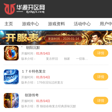
主页
游戏中心
游戏资料
活动中心
用户
更新时间：2026-01-14
“ 朝阳沉默
详情
开服时间：
01月/14日
版本介绍：
复古怀旧 独家 一切靠打
１７６特色复古
详情
开服时间：
01月/14日
版本介绍：
176你没玩过的复古
创游传奇
详情
开服时间：
01月/14日
版本介绍：
荐 独创命格复古经典原味沉默