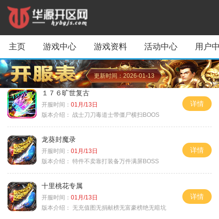
主页
游戏中心
游戏资料
活动中心
用户
更新时间：2026-01-13
１７６旷世复古
详情
开服时间：
01月/13日
版本介绍：
战士刀刀毒道士带僵尸横扫BOOS
龙葵封魔录
详情
开服时间：
01月/13日
版本介绍：
特件不卖靠打装备万件满屏BOSS
十里桃花专属
详情
开服时间：
01月/13日
版本介绍：
无充值图无捐献榜无富豪榜绝无暗坑