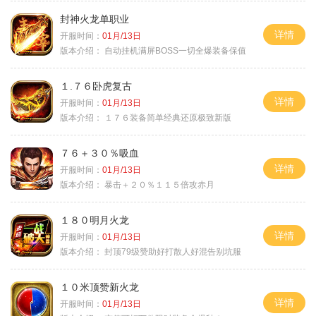
封神火龙单职业
详情
开服时间：
01月/13日
版本介绍：
自动挂机满屏BOSS一切全爆装备保值
１.７６卧虎复古
详情
开服时间：
01月/13日
版本介绍：
１７６装备简单经典还原极致新版
７６＋３０％吸血
详情
开服时间：
01月/13日
版本介绍：
暴击＋２０％１１５倍攻赤月
１８０明月火龙
详情
开服时间：
01月/13日
版本介绍：
封顶79级赞助好打散人好混告别坑服
１０米顶赞新火龙
详情
开服时间：
01月/13日