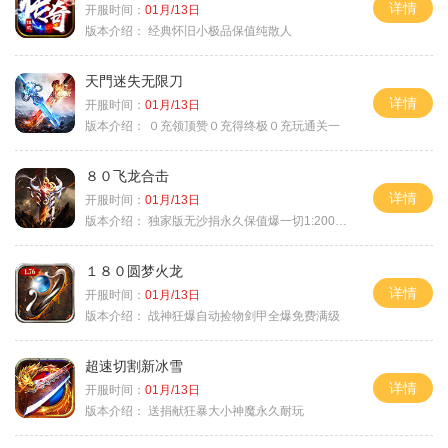
详情
开服时间：
01月/13日
版本介绍：
经典怀旧小极品保值纯散人
天門迷失无限刀
详情
开服时间：
01月/13日
版本介绍：
０充领顶赞０充得终极０充玩通关一
８０飞龙合击
详情
开服时间：
01月/13日
版本介绍：
独家版无沙捐永久保值爆一切1:2000回1
１８０圆梦火龙
详情
开服时间：
01月/13日
版本介绍：
战神狂爆自动捡物剑甲全爆免费满级
超速切割新冰雪
详情
开服时间：
01月/13日
版本介绍：
送捐献狂暴大小神魔永久耐玩