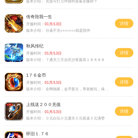
版本介绍：
充值可打万件限时装备全爆秒？
传奇毁我一生
详情
开服时间：
01月/13日
版本介绍：
分逼不充○○○○○○○就是陪伴
秋风传纪
详情
开服时间：
01月/13日
版本介绍：
？通关三天合区沙奖最高１８８８８
1７６金币
详情
开服时间：
01月/13日
版本介绍：
全网独家，金币复古，养老耐玩，保底回収
上线送２００充值
详情
开服时间：
01月/13日
版本介绍：
０元白玩０元通关０元装逼０元满赞
怀旧１.７６