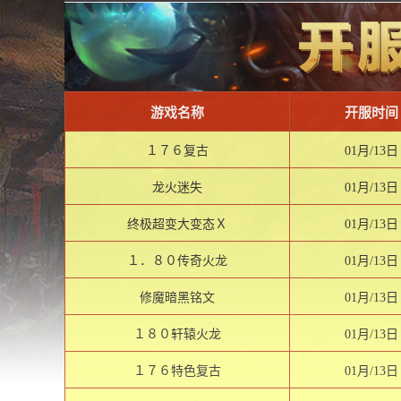
游戏名称
开服时间
１７６复古
01月/13日
龙火迷失
01月/13日
终极超变大变态Ｘ
01月/13日
１．８０传奇火龙
01月/13日
修魔暗黑铭文
01月/13日
１８０轩辕火龙
01月/13日
１７６特色复古
01月/13日