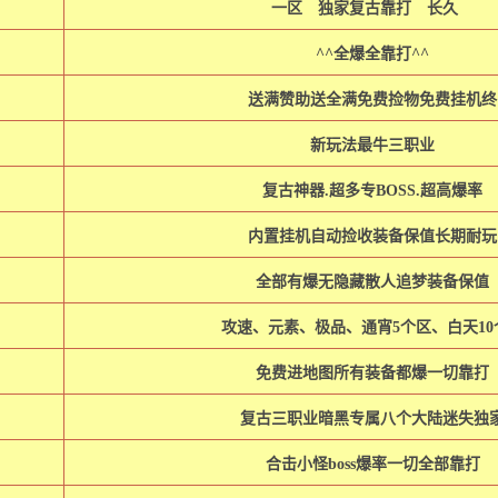
一区 独家复古靠打 长久
^^全爆全靠打^^
送满赞助送全满免费捡物免费挂机终
新玩法最牛三职业
复古神器.超多专BOSS.超高爆率
内置挂机自动捡收装备保值长期耐玩
全部有爆无隐藏散人追梦装备保值
攻速、元素、极品、通宵5个区、白天10
免费进地图所有装备都爆一切靠打
复古三职业暗黑专属八个大陆迷失独
合击小怪boss爆率一切全部靠打