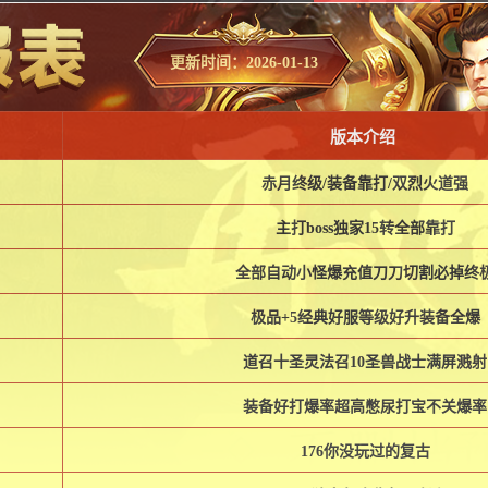
更新时间：2026-01-13
版本介绍
赤月终级/装备靠打/双烈火道强
主打boss独家15转全部靠打
全部自动小怪爆充值刀刀切割必掉终
极品+5经典好服等级好升装备全爆
道召十圣灵法召10圣兽战士满屏溅射
装备好打爆率超高憋尿打宝不关爆率
176你没玩过的复古