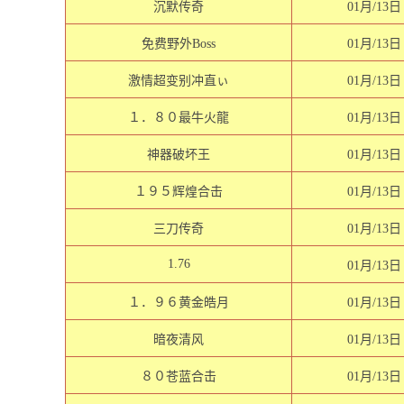
沉默传奇
01月/13日
免费野外Boss
01月/13日
激情超变别冲直ぃ
01月/13日
１．８０最牛火龍
01月/13日
神器破坏王
01月/13日
１９５辉煌合击
01月/13日
三刀传奇
01月/13日
1.76
01月/13日
１．９６黄金皓月
01月/13日
暗夜清风
01月/13日
８０苍蓝合击
01月/13日