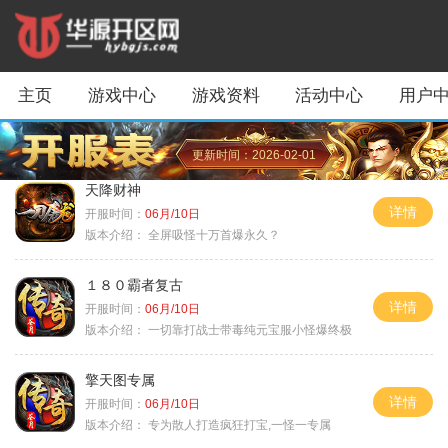
主页
游戏中心
游戏资料
活动中心
用户
更新时间：2026-02-01
天降财神
详情
开服时间：
06月/10日
版本介绍：
全屏吸怪十万首爆永久？
１８０霸者复古
详情
开服时间：
06月/10日
版本介绍：
一切靠打战士带毒纯元宝服小怪爆终极
擎天图专属
详情
开服时间：
06月/10日
版本介绍：
专为散人打造疯狂打宝,一怪一专属