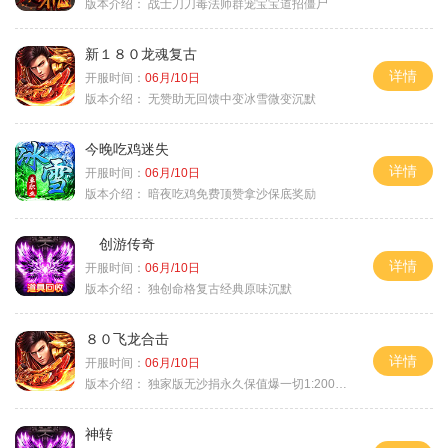
版本介绍：
战士刀刀毒法师群宠宝宝道招僵尸
新１８０龙魂复古
详情
开服时间：
06月/10日
版本介绍：
无赞助无回馈中变冰雪微变沉默
今晚吃鸡迷失
详情
开服时间：
06月/10日
版本介绍：
暗夜吃鸡免费顶赞拿沙保底奖励
创游传奇
详情
开服时间：
06月/10日
版本介绍：
独创命格复古经典原味沉默
８０飞龙合击
详情
开服时间：
06月/10日
版本介绍：
独家版无沙捐永久保值爆一切1:2000回1
神转