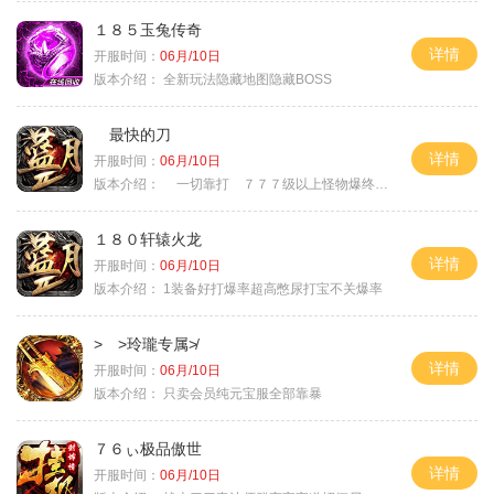
１８５玉兔传奇
详情
开服时间：
06月/10日
版本介绍：
全新玩法隐藏地图隐藏BOSS
最快的刀
详情
开服时间：
06月/10日
版本介绍：
一切靠打 ７７７级以上怪物爆终极
１８０轩辕火龙
详情
开服时间：
06月/10日
版本介绍：
1装备好打爆率超高憋尿打宝不关爆率
> >玲瓏专属≯
详情
开服时间：
06月/10日
版本介绍：
只卖会员纯元宝服全部靠暴
７６ぃ极品傲世
详情
开服时间：
06月/10日