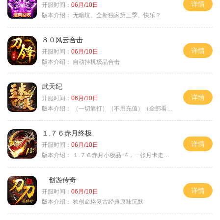
详情
开服时间：
06月/10日
版本介绍：
无暗坑、全新独家第三季、快乐？
８０风云合击
详情
开服时间：
06月/10日
版本介绍：
自动挂机极品合击
武天纪
详情
开服时间：
06月/10日
版本介绍：
（一切靠打）（不用充值）（全部看脸）
１.７６赤月终极
详情
开服时间：
06月/10日
版本介绍：
１.７６赤月小极品+4，一张月卡走天涯a
创游传奇
详情
开服时间：
06月/10日
版本介绍：
独创命格复古经典原味沉默