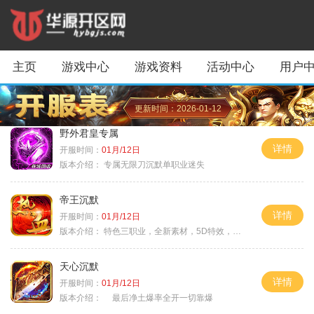
主页
游戏中心
游戏资料
活动中心
用户
更新时间：2026-01-12
野外君皇专属
详情
开服时间：
01月/12日
版本介绍：
专属无限刀沉默单职业迷失
帝王沉默
详情
开服时间：
01月/12日
版本介绍：
特色三职业，全新素材，5D特效，不卡图
天心沉默
详情
开服时间：
01月/12日
版本介绍：
最后净土爆率全开一切靠爆