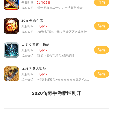
详情
开服时间：
01月/12日
版本介绍：
道士召群虎战士刀刀毒法师带神宠
20元变态合击
详情
开服时间：
01月/12日
版本介绍：
20元满回馈20元满回馈区区必爆终极
１７６复古小极品
详情
开服时间：
01月/12日
版本介绍：
玩必上瘾金币极品+5养老服
无敌７６大极品
详情
开服时间：
01月/12日
版本介绍：
(特殊Buff极品+９９９９９９元素Max）
2020传奇手游新区刚开