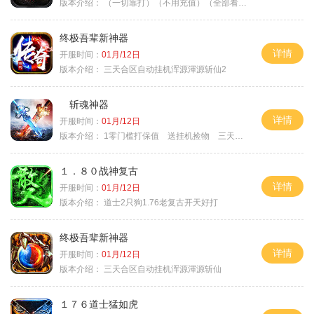
版本介绍：
（一切靠打）（不用充值）（全部看脸）
终极吾辈新神器
详情
开服时间：
01月/12日
版本介绍：
三天合区自动挂机浑源渾源斩仙2
斩魂神器
详情
开服时间：
01月/12日
版本介绍：
1零门槛打保值 送挂机捡物 三天合区
１．８０战神复古
详情
开服时间：
01月/12日
版本介绍：
道士2只狗1.76老复古开天好打
终极吾辈新神器
详情
开服时间：
01月/12日
版本介绍：
三天合区自动挂机浑源渾源斩仙
１７６道士猛如虎