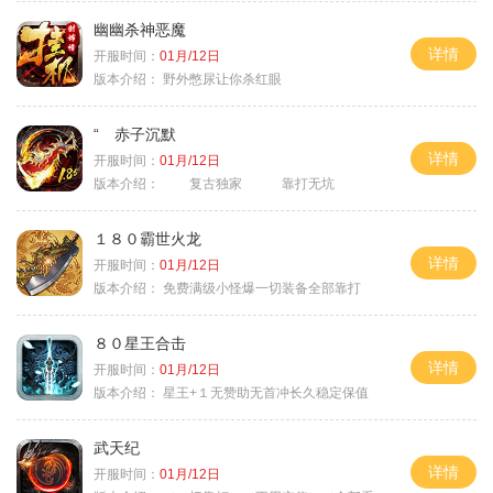
幽幽杀神恶魔
详情
开服时间：
01月/12日
版本介绍：
野外憋尿让你杀红眼
“ 赤子沉默
详情
开服时间：
01月/12日
版本介绍：
复古独家 靠打无坑
１８０霸世火龙
详情
开服时间：
01月/12日
版本介绍：
免费满级小怪爆一切装备全部靠打
８０星王合击
详情
开服时间：
01月/12日
版本介绍：
星王+１无赞助无首冲长久稳定保值
武天纪
详情
开服时间：
01月/12日