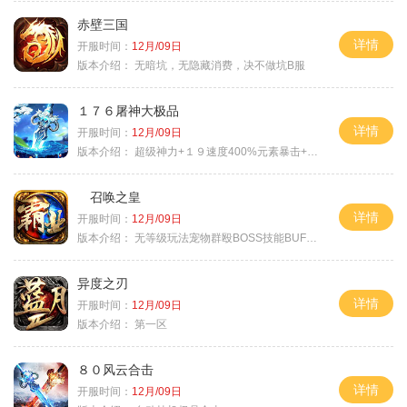
赤壁三国
详情
开服时间：
12月/09日
版本介绍：
无暗坑，无隐藏消费，决不做坑B服
１７６屠神大极品
详情
开服时间：
12月/09日
版本介绍：
超级神力+１９速度400%元素暴击+６６
召唤之皇
详情
开服时间：
12月/09日
版本介绍：
无等级玩法宠物群殴BOSS技能BUFF铭文B
异度之刃
详情
开服时间：
12月/09日
版本介绍：
第一区
８０风云合击
详情
开服时间：
12月/09日