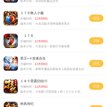
版本介绍：
自动挂机极品合击
１７６散人小服
详情
开服时间：
12月/09日
版本介绍：
火龙沉默冰雪神器微变复古
１７６
详情
开服时间：
12月/09日
版本介绍：
只卖会员一切靠打升级免费
星王+４攻速合击
详情
开服时间：
12月/09日
版本介绍：
新舞帝鏖战全新版本上线原始道盾合击
１８５雷霆⑵合⑴
详情
开服时间：
12月/09日
版本介绍：
小怪爆+⑦⑧⑨套１秒７６刀９５范围捡
秋风传纪