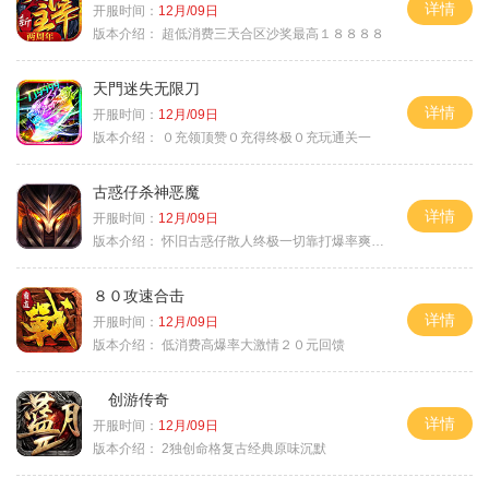
详情
开服时间：
12月/09日
版本介绍：
超低消费三天合区沙奖最高１８８８８
天門迷失无限刀
详情
开服时间：
12月/09日
版本介绍：
０充领顶赞０充得终极０充玩通关一
古惑仔杀神恶魔
详情
开服时间：
12月/09日
版本介绍：
怀旧古惑仔散人终极一切靠打爆率爽翻天
８０攻速合击
详情
开服时间：
12月/09日
版本介绍：
低消费高爆率大激情２０元回馈
创游传奇
详情
开服时间：
12月/09日
版本介绍：
2独创命格复古经典原味沉默