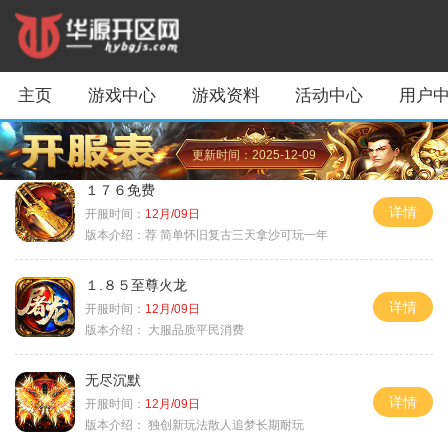
主页
游戏中心
游戏资料
活动中心
用户
更新时间：2025-12-09
１７６免费
详情
开服时间：
12月/09日
版本介绍：
荐 简单怀旧复古三天拿沙可玩一年
１.８５至尊火龙
详情
开服时间：
12月/09日
版本介绍：
大服品质平民消费
无尽沉默
详情
开服时间：
12月/09日
版本介绍：
独创新玩法散人追梦长期耐玩