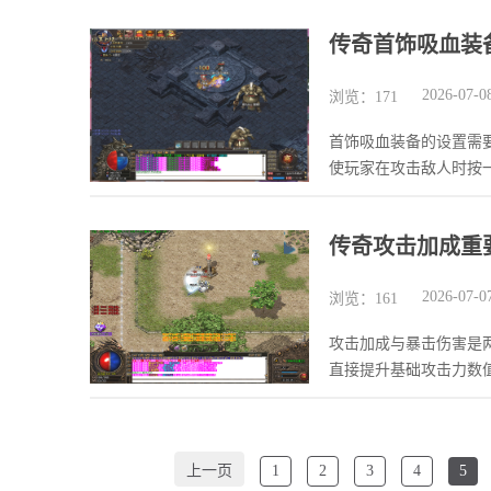
传奇首饰吸血装
2026-07-0
浏览：171
首饰吸血装备的设置需
使玩家在攻击敌人时按
设
传奇攻击加成重
2026-07-0
浏览：161
攻击加成与暴击伤害是
直接提升基础攻击力数
暴
上一页
1
2
3
4
5